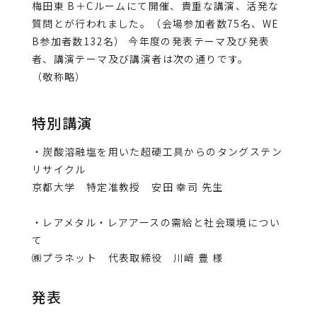
梅田東 B＋Cルームにて開催、貴重な講演、活発な
質問とが行われました。（会場参加者数75名、WE
B参加者数132名） 今年度の発表テーマ及び発表
者、講演テーマ及び講演者は次の通りです。
（敬称略）
特別講演
・炭酸溶融塩を用いた超硬工具からのタングステン
リサイクル
京都大学 特定准教授 安田 幸司 先生
・レアメタル・レアアースの需給と社会環境につい
て
㈱プラネット 代表取締役 川﨑 豊 様
発表