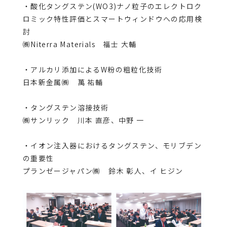
・酸化タングステン(WO3)ナノ粒子のエレクトロク
ロミック特性評価とスマートウィンドウへの応用検
討
㈱Niterra Materials 福士 大輔
・アルカリ添加によるW粉の粗粒化技術
日本新金属㈱ 萬 祐輔
・タングステン溶接技術
㈱サンリック 川本 直彦、中野 一
・イオン注入器におけるタングステン、モリブデン
の重要性
プランゼージャパン㈱ 鈴木 彰人、イ ヒジン